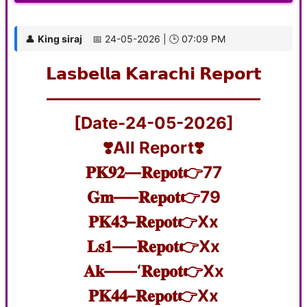
👤
King siraj
📅 24-05-2026 | 🕒 07:09 PM
𝗟𝗮𝘀𝗯𝗲𝗹𝗹𝗮 𝗞𝗮𝗿𝗮𝗰𝗵𝗶 𝗥𝗲𝗽𝗼𝗿𝘁
—————————————
‎[Date-24-05-2026]
‎❣️All Report❣️
𝐏𝐊𝟗𝟐—𝐑𝐞𝐩𝐨𝐭👉77
𝐆𝐦—–𝐑𝐞𝐩𝐨𝐭👉79
𝐏𝐊𝟒𝟑–𝐑𝐞𝐩𝐨𝐭👉Xx
𝐋𝐬𝟏—–𝐑𝐞𝐩𝐨𝐭👉Xx
𝐀𝐤——‘𝐑𝐞𝐩𝐨𝐭👉Xx
𝐏𝐊𝟒𝟒–𝐑𝐞𝐩𝐨𝐭👉Xx