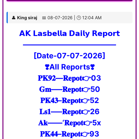
👤
King siraj
📅 08-07-2026 | 🕒 12:04 AM
𝗔𝗞 𝗟𝗮𝘀𝗯𝗲𝗹𝗹𝗮 𝗗𝗮𝗶𝗹𝘆 𝗥𝗲𝗽𝗼𝗿𝘁
————————————–
‎[Date-07-07-2026]
‎❣️All Reports❣️
𝐏𝐊𝟗𝟐—𝐑𝐞𝐩𝐨𝐭👉03
𝐆𝐦—–𝐑𝐞𝐩𝐨𝐭👉50
𝐏𝐊𝟒𝟑–𝐑𝐞𝐩𝐨𝐭👉52
𝐋𝐬𝟏—–𝐑𝐞𝐩𝐨𝐭👉26
𝐀𝐤——‘𝐑𝐞𝐩𝐨𝐭👉5x
𝐏𝐊𝟒𝟒–𝐑𝐞𝐩𝐨𝐭👉93