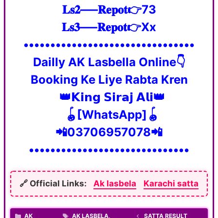
𝐋𝐬𝟐—–𝐑𝐞𝐩𝐨𝐭👉73
𝐋𝐬𝟑—–𝐑𝐞𝐩𝐨𝐭👉Xx
‎••••••••••••••••••••••••••••••••
‎Dailly AK Lasbella Online👇
‎Booking Ke Liye Rabta Kren
‎ 👑𝗞𝗶𝗻𝗴 𝗦𝗶𝗿𝗮𝗷 𝗔𝗹𝗶👑
‎ 🪀[WhatsApp]🪀
‎📲03706957078📲
‎••••••••••••••••••••••••••••••
🔗 Official Links:
Ak lasbela
Karachi satta
CATEGORIES
TAGS
AK
AK LASBELA
,
SATTA RESULT