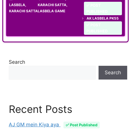
LASBELA
,
KARACHI SATTA
,
✅ POST
KARACHI SATTA
LASBELA GAME
PUBLISHED
AK LASBELA PK55
✅ POST
PUBLISHED
Search
Search
Recent Posts
AJ GM mein Kiya aya
✅ Post Published