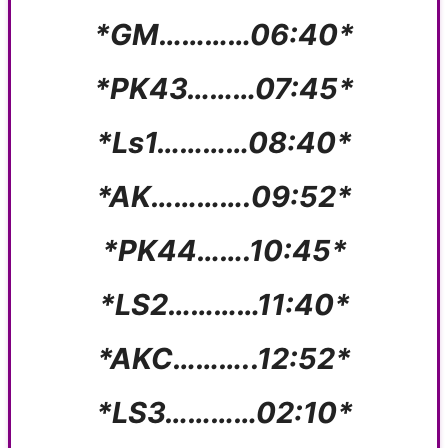
*GM…………06:40*
*PK43………07:45*
*Ls1…………08:40*
*AK………….09:52*
*PK44…….10:45*
*LS2…………11:40*
*AKC………..12:52*
*LS3…………02:10*