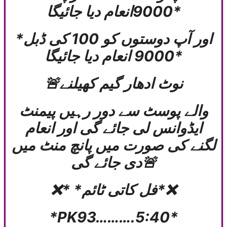
9000انعام دیا جائیگا*
*اور آپ دوستوں کو 100 کی ڈبل
9000 انعام دیا جائیگا*
🚨نوٹ ادھار گیم کھیلنے
والے پوسٹ سے دور رہیں پیمنٹ
ایڈوانس لی جائے گی اور انعام
لگنے کی صورت میں پانچ منٹ میں
دی جائے گی🚨
❌* *فل کاتی ٹائم*❌
*PK93……….5:40*