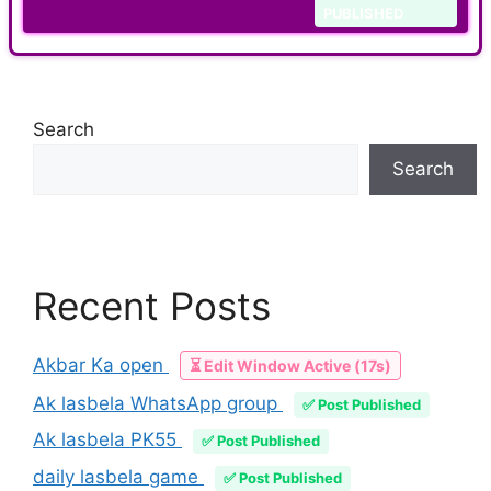
PUBLISHED
Search
Search
Recent Posts
Akbar Ka open
⏳ Edit Window Active (17s)
Ak lasbela WhatsApp group
✅ Post Published
Ak lasbela PK55
✅ Post Published
daily lasbela game
✅ Post Published