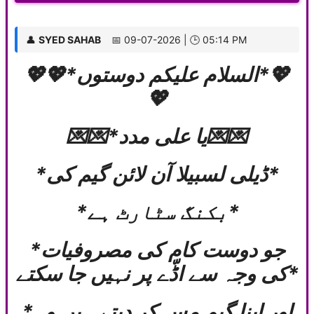
👤
SYED SAHAB
📅 09-07-2026 | 🕒 05:14 PM
💖💖*السلام عليکم دوستوں*💖
💖
💌💌*یا علی مدد💌💌
*ڈیلی لسبیلا آن لائن گیم کی*
*بکنگ سٹارٹ ہے*
*جو دوست کام کی مصروفیات
کی وجہ سے اڈّے پر نہیں جا سکتے*
*اور اپنا گیم مِس کر دیتے ہیں وہ