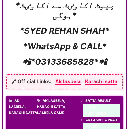
*پیمِٹ اکاوٸٹ سے اکاوٸٹ
ہوگی*
*SYED REHAN SHAH*
*WhatsApp & CALL*
📲*03133685828*📲
🔗 Official Links:
Ak lasbela
Karachi satta
CATEGORIES
TAGS
AK
AK LASBELA
,
SATTA RESULT
LASBELA
,
KARACHI SATTA
,
✅ POST
KARACHI SATTA
LASBELA GAME
PUBLISHED
AK LASBELA PK40
✅ POST