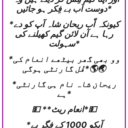
دوست اَب بے فِکر ہو جائیں*
*کیونکہ اّب ریحان شاہ آپ کو دے
رہا ہے آن لائن گیم کھیلنے کی
سہولت*
*وو بھی گھر بیٹھے انعام کی
فُل گارنٹی ہوگی*🌎🌏
*ریحان شاہ نام ہی گارنٹی
ہے*
💵 **انعام ریٹ*💵
*آپکو 1000 کے فگر پے