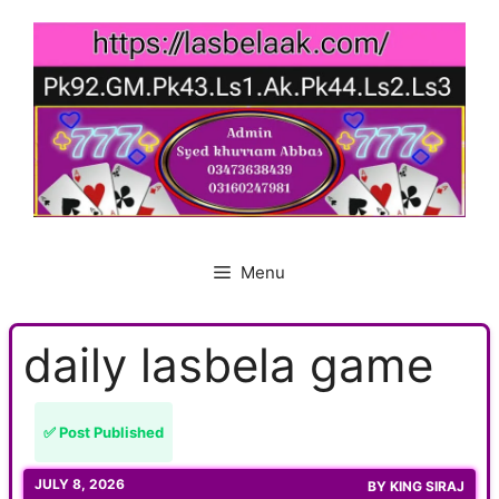
Skip
to
content
Menu
daily lasbela game
✅ Post Published
JULY 8, 2026
BY
KING SIRAJ