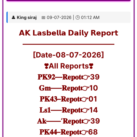
👤
King siraj
📅 09-07-2026 | 🕒 01:12 AM
𝗔𝗞 𝗟𝗮𝘀𝗯𝗲𝗹𝗹𝗮 𝗗𝗮𝗶𝗹𝘆 𝗥𝗲𝗽𝗼𝗿𝘁
————————————–
‎[Date-08-07-2026]
‎❣️All Reports❣️
𝐏𝐊𝟗𝟐—𝐑𝐞𝐩𝐨𝐭👉39
𝐆𝐦—–𝐑𝐞𝐩𝐨𝐭👉10
𝐏𝐊𝟒𝟑–𝐑𝐞𝐩𝐨𝐭👉01
𝐋𝐬𝟏—–𝐑𝐞𝐩𝐨𝐭👉14
𝐀𝐤——‘𝐑𝐞𝐩𝐨𝐭👉39
𝐏𝐊𝟒𝟒–𝐑𝐞𝐩𝐨𝐭👉68