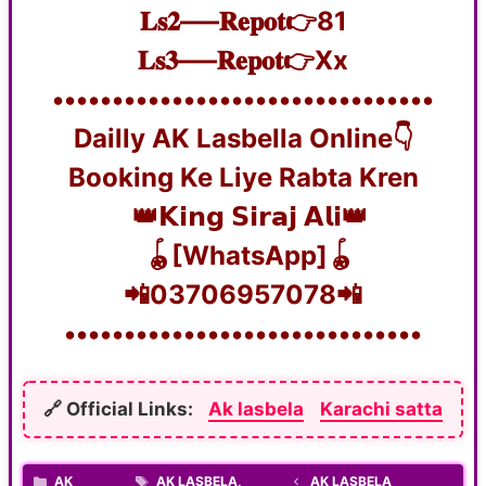
𝐋𝐬𝟐—–𝐑𝐞𝐩𝐨𝐭👉81
𝐋𝐬𝟑—–𝐑𝐞𝐩𝐨𝐭👉Xx
‎••••••••••••••••••••••••••••••••
‎Dailly AK Lasbella Online👇
‎Booking Ke Liye Rabta Kren
‎ 👑𝗞𝗶𝗻𝗴 𝗦𝗶𝗿𝗮𝗷 𝗔𝗹𝗶👑
‎ 🪀[WhatsApp]🪀
‎📲03706957078📲
‎••••••••••••••••••••••••••••••
🔗 Official Links:
Ak lasbela
Karachi satta
CATEGORIES
TAGS
AK
AK LASBELA
,
AK LASBELA